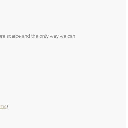
s are scarce and the only way we can
.mc
)